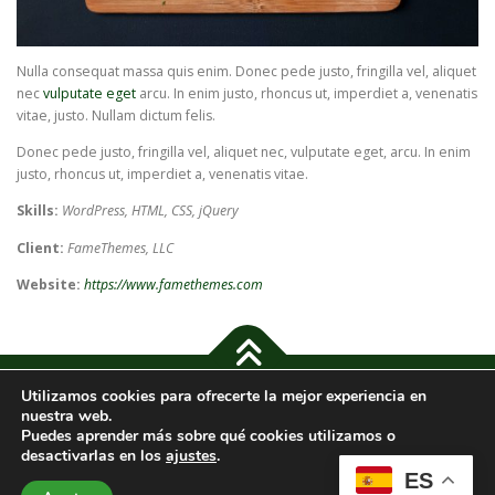
Nulla consequat massa quis enim. Donec pede justo, fringilla vel, aliquet
nec
vulputate eget
arcu. In enim justo, rhoncus ut, imperdiet a, venenatis
vitae, justo. Nullam dictum felis.
Donec pede justo, fringilla vel, aliquet nec, vulputate eget, arcu. In enim
justo, rhoncus ut, imperdiet a, venenatis vitae.
Skills:
WordPress, HTML, CSS, jQuery
Client:
FameThemes, LLC
Website:
https://www.famethemes.com
Utilizamos cookies para ofrecerte la mejor experiencia en
Copyright © 2024 Cajas de Pizza |
Política de Privacidad
-
Aviso
nuestra web.
legal
-
Política de cookies
-
Accesibilidad
Puedes aprender más sobre qué cookies utilizamos o
desactivarlas en los
ajustes
.
ES
Imágenes de
Freepik